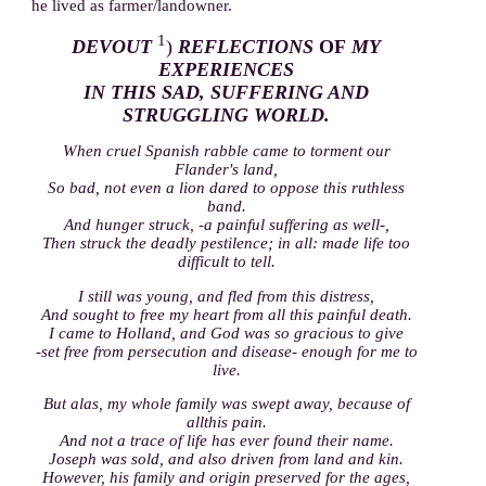
he lived as farmer/landowner.
1
DEVOUT
)
REFLECTIONS
OF
MY
EXPERIENCES
IN THIS SAD, SUFFERING AND
STRUGGLING WORLD.
When cruel Spanish rabble came to torment our
Flander's land,
So bad, not even a lion dared to oppose this ruthless
band.
And hunger struck, -a painful suffering as well-,
Then struck the deadly pestilence; in all: made life too
difficult to tell.
I still was young, and fled from this distress,
And sought to free my heart from all this painful death.
I came to Holland, and God was so gracious to give
-set free from persecution and disease- enough for me to
live.
But alas, my whole family was swept away, because of
allthis pain.
And not a trace of life has ever found their name.
Joseph was sold, and also driven from land and kin.
However, his family and origin preserved for the ages,