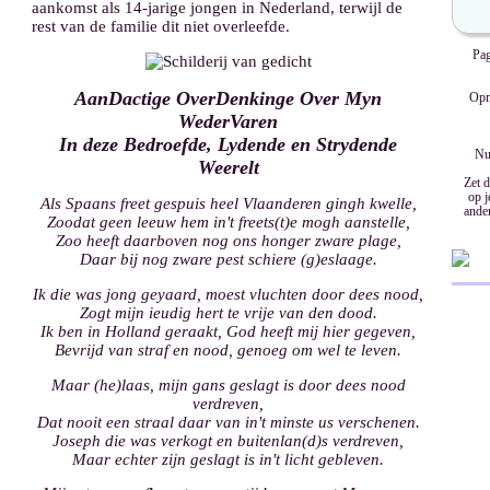
aankomst als 14-jarige jongen in Nederland, terwijl de
rest van de familie dit niet overleefde.
Pag
AanDactige OverDenkinge Over Myn
Opm
WederVaren
In deze Bedroefde, Lydende en Strydende
Nu
Weerelt
Zet d
op j
Als Spaans freet gespuis heel Vlaanderen gingh kwelle,
ande
Zoodat geen leeuw hem in't freets(t)e mogh aanstelle,
Zoo heeft daarboven nog ons honger zware plage,
Daar bij nog zware pest schiere (g)eslaage.
Ik die was jong geyaard, moest vluchten door dees nood,
Zogt mijn ieudig hert te vrije van den dood.
Ik ben in Holland geraakt, God heeft mij hier gegeven,
Bevrijd van straf en nood, genoeg om wel te leven.
Maar (he)laas, mijn gans geslagt is door dees nood
verdreven,
Dat nooit een straal daar van in't minste us verschenen.
Joseph die was verkogt en buitenlan(d)s verdreven,
Maar echter zijn geslagt is in't licht gebleven.