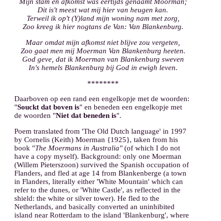
Mijn stam en afkomst was eertijds genaamt Moorman;
Dit is't meest wat mij hier van heugen kan.
Terweil ik op't (Y)land mijn woning nam met zorg,
Zoo kreeg ik hier nogtans de Van: Van Blankenburg.
Maar omdat mijn afkomst niet blijve zou vergeten,
Zoo gaat men mij Moerman Van Blankenburg heeten.
God geve, dat ik Moerman van Blankenburg sweven
In's hemels Blankenburg bij God in ewigh leven.
********
Daarboven op een rand een engelkopje met de woorden:
"
Souckt dat boven is
" en beneden een engelkopje met
de woorden "
Niet dat beneden is
".
Poem translated from 'The Old Dutch language' in 1997
by Cornelis (Keith) Moerman {1925}, taken from his
book "
The Moermans in Australia"
(of which I do not
have a copy myself). Background: only one Moerman
(Willem Pieterszoon) survived the Spanish occupation of
Flanders, and fled at age 14 from Blankenberge (a town
in Flanders, literally either 'White Mountain' which can
refer to the dunes, or 'White Castle', as reflected in the
shield: the white or silver tower). He fled to the
Netherlands, and basically converted an uninhibited
island near Rotterdam to the island 'Blankenburg', where