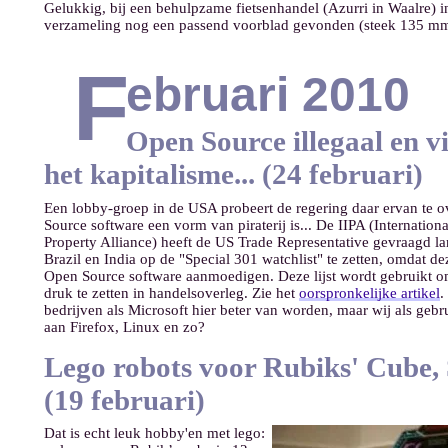
Gelukkig, bij een behulpzame fietsenhandel (Azurri in Waalre) 
verzameling nog een passend voorblad gevonden (steek 135 mm,
F
ebruari 2010
Open Source illegaal en v
het kapitalisme... (24 februari)
Een lobby-groep in de USA probeert de regering daar ervan te o
Source software een vorm van piraterij is... De IIPA (International
Property Alliance) heeft de US Trade Representative gevraagd la
Brazil en India op de "Special 301 watchlist" te zetten, omdat d
Open Source software aanmoedigen. Deze lijst wordt gebruikt o
druk te zetten in handelsoverleg. Zie het
oorspronkelijke artikel
.
bedrijven als Microsoft hier beter van worden, maar wij als geb
aan Firefox, Linux en zo?
Lego robots voor Rubiks' Cube,
(19 februari)
Dat is echt leuk hobby'en met lego: