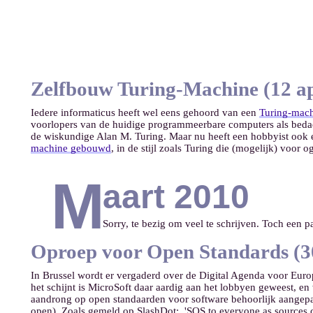
Zelfbouw Turing-Machine (12 ap
Iedere informaticus heeft wel eens gehoord van een
Turing-mac
voorlopers van de huidige programmeerbare computers als beda
de wiskundige Alan M. Turing. Maar nu heeft een hobbyist ook
machine gebouwd
, in de stijl zoals Turing die (mogelijk) voor o
M
aart 2010
Sorry, te bezig om veel te schrijven. Toch een pa
Oproep voor Open Standards (3
In Brussel wordt er vergaderd over de Digital Agenda voor Europ
het schijnt is MicroSoft daar aardig aan het lobbyen geweest, en 
aandrong op open standaarden voor software behoorlijk aangepast
open). Zoals gemeld op SlashDot: 'SOS to everyone as sources 