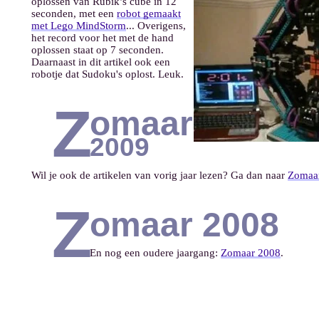
oplossen van Rubik’s cube in 12
seconden, met een
robot gemaakt
met Lego MindStorm
... Overigens,
het record voor het met de hand
oplossen staat op 7 seconden.
Daarnaast in dit artikel ook een
robotje dat Sudoku's oplost. Leuk.
Z
omaar
2009
Wil je ook de artikelen van vorig jaar lezen? Ga dan naar
Zomaa
Z
omaar 2008
En nog een oudere jaargang:
Zomaar 2008
.