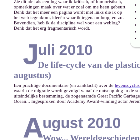
Zie dit niet als een log waar ik kritisch, of humoristisch,
opmerkingen maak over wat er zoal om me heen gebeurt.
Denk dat het meer een pagina wordt met links die ik op
het web tegenkom, ideeën waar ik tegenaan loop, en zo.
Bovendien, heb ik de discipline wel voor een weblog?
Denk dat het erg fragmentarisch wordt.
J
uli 2010
De life-cycle van de plastic
augustus)
Een prachtige documentaire (en aanklacht) over de
levenscyclus 
waarin de migratie wordt gevolgd vanaf de ontsnapping in de su
uiteindelijke bestemming, de zogenaamde Great Pacific Garbage 
Ocean... Ingesproken door Academy Award-winning actor Jeremy
A
ugust 2010
Wow... Wereldgeschiedeni