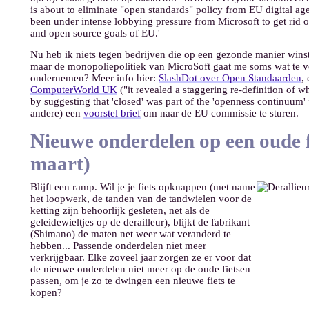
is about to eliminate "open standards" policy from EU digital a
been under intense lobbying pressure from Microsoft to get rid of
and open source goals of EU.'
Nu heb ik niets tegen bedrijven die op een gezonde manier wins
maar de monopoliepolitiek van MicroSoft gaat me soms wat te ve
ondernemen? Meer info hier:
SlashDot over Open Standaarden
,
ComputerWorld UK
("it revealed a staggering re-definition of 
by suggesting that 'closed' was part of the 'openness continuum' 
andere) een
voorstel brief
om naar de EU commissie te sturen.
Nieuwe onderdelen op een oude f
maart)
Blijft een ramp. Wil je je fiets opknappen (met name
het loopwerk, de tanden van de tandwielen voor de
ketting zijn behoorlijk gesleten, net als de
geleidewieltjes op de derailleur), blijkt de fabrikant
(Shimano) de maten net weer wat veranderd te
hebben... Passende onderdelen niet meer
verkrijgbaar. Elke zoveel jaar zorgen ze er voor dat
de nieuwe onderdelen niet meer op de oude fietsen
passen, om je zo te dwingen een nieuwe fiets te
kopen?