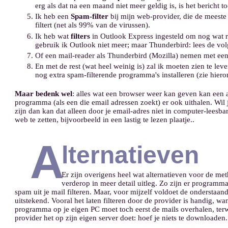
erg als dat na een maand niet meer geldig is, is het bericht 
Ik heb een
Spam-filter
bij mijn web-provider, die de meeste r
filtert (net als 99% van de virussen).
Ik heb wat
filters
in Outlook Express ingesteld om nog wat ro
gebruik ik Outlook niet meer; maar Thunderbird: lees de vol
Of een mail-reader als Thunderbird (Mozilla) nemen met e
En met de rest (wat heel weinig is) zal ik moeten zien te lev
nog extra spam-filterende programma's installeren (zie hieron
Maar bedenk wel
: alles wat een browser weer kan geven kan een 
programma (als een die email adressen zoekt) er ook uithalen. Wil j
zijn dan kan dat alleen door je email-adres niet in computer-leesba
web te zetten, bijvoorbeeld in een lastig te lezen plaatje..
A
lternatieven
Er zijn overigens heel wat alternatieven voor de met
verderop in meer detail uitleg. Zo zijn er programma
spam uit je mail filteren. Maar, voor mijzelf voldoet de onderstaa
uitstekend. Vooral het laten filteren door de provider is handig, want
programma op je eigen PC moet toch eerst de mails overhalen, terw
provider het op zijn eigen server doet: hoef je niets te downloaden.