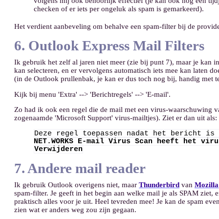
volgens mij ook behoorlijk effectief (je kan ook nog een tijd
checken of er iets per ongeluk als spam is gemarkeerd).
Het verdient aanbeveling om behalve een spam-filter bij de provi
6. Outlook Express Mail Filters
Ik gebruik het zelf al jaren niet meer (zie bij punt 7), maar je kan 
kan selecteren, en er vervolgens automatisch iets mee kan laten do
(in de Outlook prullenbak, je kan er dus toch nog bij, handig met te
Kijk bij menu 'Extra' --> 'Berichtregels' --> 'E-mail'.
Zo had ik ook een regel die de mail met een virus-waarschuwing van
zogenaamde 'Microsoft Support' virus-mailtjes). Ziet er dan uit als:
Deze regel toepassen nadat het bericht is
NET.WORKS E-mail Virus Scan heeft het viru
Verwijderen
7. Andere mail reader
Ik gebruik Outlook overigens niet, maar
Thunderbird
van
Mozilla
spam-filter. Je geeft in het begin aan welke mail je als SPAM ziet, e
praktisch alles voor je uit. Heel tevreden mee! Je kan de spam even
zien wat er anders weg zou zijn gegaan.