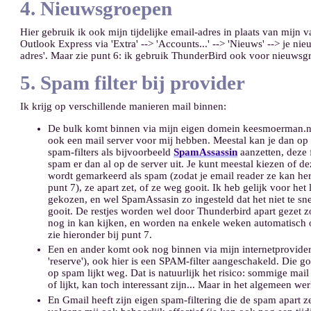
4. Nieuwsgroepen
Hier gebruik ik ook mijn tijdelijke email-adres in plaats van mijn v
Outlook Express via 'Extra' --> 'Accounts...' --> 'Nieuws' --> je n
adres'. Maar zie punt 6: ik gebruik ThunderBird ook voor nieuwsg
5. Spam filter bij provider
Ik krijg op verschillende manieren mail binnen:
De bulk komt binnen via mijn eigen domein keesmoerman.nl
ook een mail server voor mij hebben. Meestal kan je dan op 
spam-filters als bijvoorbeeld
SpamAssassin
aanzetten, deze f
spam er dan al op de server uit. Je kunt meestal kiezen of de
wordt gemarkeerd als spam (zodat je email reader ze kan he
punt 7), ze apart zet, of ze weg gooit. Ik heb gelijk voor het 
gekozen, en wel SpamAssasin zo ingesteld dat het niet te sne
gooit. De restjes worden wel door Thunderbird apart gezet z
nog in kan kijken, en worden na enkele weken automatisch
zie hieronder bij punt 7.
Een en ander komt ook nog binnen via mijn internetprovide
'reserve'), ook hier is een SPAM-filter aangeschakeld. Die go
op spam lijkt weg. Dat is natuurlijk het risico: sommige mail
of lijkt, kan toch interessant zijn... Maar in het algemeen werk
En Gmail heeft zijn eigen spam-filtering die de spam apart zet