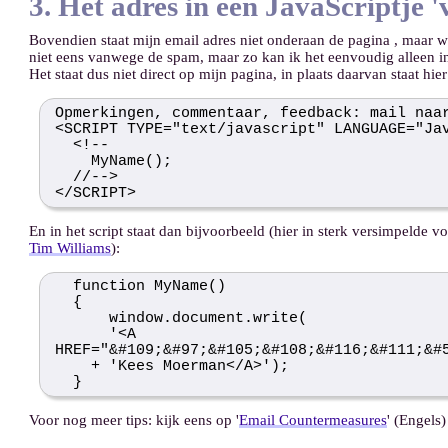
3. Het adres in een JavaScriptje '
Bovendien staat mijn email adres niet onderaan de pagina , maar wor
niet eens vanwege de spam, maar zo kan ik het eenvoudig alleen in h
Het staat dus niet direct op mijn pagina, in plaats daarvan staat hier
Opmerkingen, commentaar, feedback: mail naa
<SCRIPT TYPE="text/javascript" LANGUAGE="Ja
<!--
MyName();
//-->
</SCRIPT>
En in het script staat dan bijvoorbeeld (hier in sterk versimpelde 
Tim Williams
):
function MyName()
{
window.document.write(
'<A
HREF="&#109;&#97;&#105;&#108;&#116;&#111;&#
+ 'Kees Moerman</A>');
}
Voor nog meer tips: kijk eens op '
Email Countermeasures
' (Engels