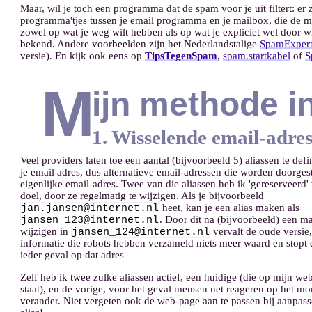
Maar, wil je toch een programma dat de spam voor je uit filtert: er z
programma'tjes tussen je email programma en je mailbox, die de ma
zowel op wat je weg wilt hebben als op wat je expliciet wel door wi
bekend. Andere voorbeelden zijn het Nederlandstalige
SpamExpert
versie). En kijk ook eens op
TipsTegenSpam
,
spam.startkabel
of
S
M
ijn methode in
1. Wisselende email-adre
Veel providers laten toe een aantal (bijvoorbeeld 5) aliassen te def
je email adres, dus alternatieve email-adressen die worden doorges
eigenlijke email-adres. Twee van die aliassen heb ik 'gereserveerd' 
doel, door ze regelmatig te wijzigen. Als je bijvoorbeeld
heet, kan je een alias maken als
jan.jansen@internet.nl
. Door dit na (bijvoorbeeld) een m
jansen_123@internet.nl
wijzigen in
vervalt de oude versie,
jansen_124@internet.nl
informatie die robots hebben verzameld niets meer waard en stopt 
ieder geval op dat adres
Zelf heb ik twee zulke aliassen actief, een huidige (die op mijn we
staat), en de vorige, voor het geval mensen net reageren op het mo
verander. Niet vergeten ook de web-page aan te passen bij aanpas