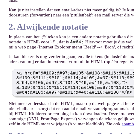
alias!
Kan je niet instellen dat een email-adres niet meer geldig is? Je ku
doorsturen (forwarden) naar een 'prullenbak'; een mail server die vo
2. Afwijkende notatie
In plaats van het '@' teken kan je een andere notatie gebruiken di
notatie in HTML voor '@', dat is
Hiervoor moet je dus wel
&#64;
mijn web page (Internet Explorer menu 'Beeld' --> 'Bron', of recht
Je kan hier zelfs nog verder in gaan, en alle tekens (inclusief de '
adres van mij er dan in extreme vorm uit in HTML (op één regel type
<a href="&#109;&#97;&#105;&#108;&#116;&#111
&#109;&#111;&#101;&#114;&#109;&#97;&#110;&#
&#64;&#105;&#97;&#101;&#46;&#110;&#108;">
&#109;&#111;&#101;&#114;&#109;&#97;&#110;&#
&#64;&#105;&#97;&#101;&#46;&#110;&#108;</a>
Niet meer zo leesbaar in de HTML, maar op de web-page ziet het er no
niet vindbaar is zorgt dat een aantal email-verzamelprogramma's hi
bij HTML-Kit hiervoor een plug-in kan downloaden. Deze truc wer
sommige (NVU, FrontPage Express) vervangen de tekens gelijk wee
zelf in de HTML moet wijzigen (b.v. met kladblok). Zie ook
spamb