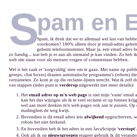
S
pam en E
Spam, ik denk dat we er allemaal wel last van hebbe
voorkomen? 100% alleen door je email-adres geheim
geheim telefoonnummer. Maar ja, een email adres bek
zo handig... wat heb je er aan als niemand je kan vinden. Zo heb i
web site staan voor als mensen vragen of commentaar hebben.
Wel is het zaak er 'zorgvuldig' mee om te gaan. Met name op publ
groeps, chat boxes) draaien automatische programma's (robots) di
verzamelen. Zo kom je op die reclame-lijsten terecht. Wat ik zelf 
van stappen (ieder punt is
verderop
uitgewerkt met meer details):
Het
email adres op m'n web page
is niet mijn 'vaste' email 
kan het dus wijzigen als ik te veel reclame er op binnen krijg
wel aan moet denken m'n web-pages ook aan te passen. Op 
mailinglists de weg kwijt.
Bovendien is dit email adres iets
afwijkend
opgeschreven, w
robots het niet herkend.
En bovendien heb ik het adres in een JavaScriptje '
verstopt
'
Ook als ik op
nieuwsgroepen
reageer gebruik ik dit veranderl